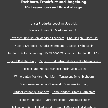
Eschborn, Frankfurt und Umgebung.
Wir freuen uns auf Ihre
Anfrage
.
Unser Produktangebot im Überblick:
Sonderaktionen %
Markisen Frankfurt
Terrassen- und Balkon-Markisen Eschborn
Opal Design II Oberursel
Kubata Kronberg
Smaila Darmstadt
Cassita II Königstein
Semina Life Bad Homburg
I/K/N 2000 Wiesbaden
Semina Frankfurt
Topas II Bad Homburg
Pergola- und Balkon-Markisen Hochtaunuskreis
Fenster- und Vertikal-Markisen Rhein-Main-Gebiet
Wintergarten-Markisen Frankfurt
Terrassendächer Eschborn
Glas-Terrassendächer Oberursel
Glasoase Kronberg
Outdoor-Vorhänge Kronberg
Lamellendach Artares Darmstadt
Rollladen Frankfurt
Vorbaurollladen
Aufsatzrollladen
Rollladenprofile
Rollladenbedienung
Raffstoren Bad Homburg