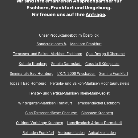
Wir sind Ihre erfahrenen Ansprechpartner für
Eschborn, Frankfurt und Umgebung.
Wir freuen uns auf Ihre
Anfrage
.
Unser Produktangebot im Überblick:
Sonderaktionen %
Markisen Frankfurt
Terrassen- und Balkon-Markisen Eschborn
Opal Design II Oberursel
Kubata Kronberg
Smaila Darmstadt
Cassita II Königstein
Semina Life Bad Homburg
I/K/N 2000 Wiesbaden
Semina Frankfurt
Topas II Bad Homburg
Pergola- und Balkon-Markisen Hochtaunuskreis
Fenster- und Vertikal-Markisen Rhein-Main-Gebiet
Wintergarten-Markisen Frankfurt
Terrassendächer Eschborn
Glas-Terrassendächer Oberursel
Glasoase Kronberg
Outdoor-Vorhänge Kronberg
Lamellendach Artares Darmstadt
Rollladen Frankfurt
Vorbaurollladen
Aufsatzrollladen